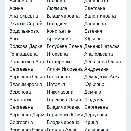
Вишневая
Головина
Даниленко
Арина
Людмила
Светлана
Анатольевна
Владимировна
Валентиновна
Власов Сергей
Голодяев
Данилова
Водопьянова
Константин
Евгения
Анна
Артёмович
Юрьевна
Волкова Дарья
Голубева Елена
Данник Наталья
Геннадьевна
Игоревна
Анатольевна
Волошкина Анна
Гонтаренко
Дегтярёва Ольга
Сергеевна
Лилия Игоревна
Андреевна
Воронина Ольга
Гончарова
Демиденко Алла
Владимировна
Наталья
Юрьевна
Воронова
Николаевна
Демина
Анастасия
Горелова Ольга
Людмила
Сергеевна
Владимировна
Сергеевна
Воронова Дарья
Гориленко Юлия
Дергунова
Сергеевна
Владимировна
Ирина
Воронова Елена
Гостева Алла
Ильинична