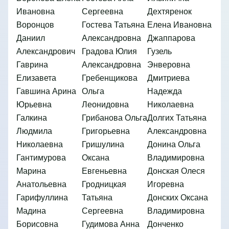
Ивановна
Сергеевна
Дехтяренок
Воронцов
Гостева Татьяна
Елена Ивановна
Даниил
Александровна
Джаппарова
Александрович
Градова Юлия
Гузель
Гаврина
Александровна
Энверовна
Елизавета
Гребенщикова
Дмитриева
Гавшина Арина
Ольга
Надежда
Юрьевна
Леонидовна
Николаевна
Галкина
Грибанова Ольга
Долгих Татьяна
Людмила
Григорьевна
Александровна
Николаевна
Гришулина
Донина Ольга
Гантимурова
Оксана
Владимировна
Марина
Евгеньевна
Донская Олеся
Анатольевна
Гродницкая
Игоревна
Гарифуллина
Татьяна
Донских Оксана
Мадина
Сергеевна
Владимировна
Борисовна
Гудимова Анна
Донченко