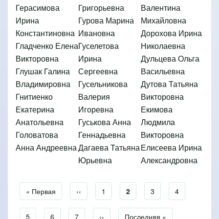
Герасимова
Григорьевна
Валентина
Ирина
Гурова Марина
Михайловна
Константиновна
Ивановна
Дорохова Ирина
Гладченко Елена
Гуселетова
Николаевна
Викторовна
Ирина
Дульцева Ольга
Глушак Галина
Сергеевна
Васильевна
Владимировна
Гусельникова
Дутова Татьяна
Гнитиенко
Валерия
Викторовна
Екатерина
Игоревна
Екимова
Анатольевна
Гуськова Анна
Людмила
Головатова
Геннадьевна
Викторовна
Анна Андреевна
Дагаева Татьяна
Елисеева Ирина
Юрьевна
Александровна
Первая страница
« Первая
Предыдущая страница
‹‹
Страница
1
Текущая страница
2
Страница
3
Страница
4
Нумерация страниц
Страница
5
Страница
6
Страница
7
Следующая страница
››
Последняя страница
Последняя »