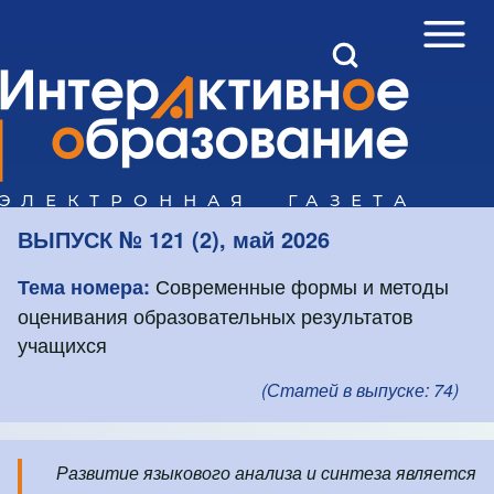
Open Sidebar Mai
Open Search Block
Поиск
Close search
ВЫПУСК № 121 (2), май 2026
Современные формы и методы
Тема номера:
оценивания образовательных результатов
учащихся
(Статей в выпуске: 74)
Слайд-шоу
Slide 1 of 4
Развитие языкового анализа и синтеза является