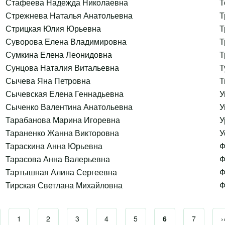
Стафеева Надежда Николаевна
Т
Стрежнева Наталья Анатольевна
Т
Стрицкая Юлия Юрьевна
Т
Суворова Елена Владимировна
Т
Сумкина Елена Леонидовна
Т
Сунцова Наталия Витальевна
Т
Сычева Яна Петровна
Т
Сычевская Елена Геннадьевна
У
Сыченко Валентина Анатольевна
У
Тарабанова Марина Игоревна
У
Тараненко Жанна Викторовна
У
Тараскина Анна Юрьевна
Ф
Тарасова Анна Валерьевна
Ф
Тартышная Алина Сергеевна
Ф
Тирская Светлана Михайловна
Ф
дыдущая страница
Страница
1
Страница
2
Страница
3
Страница
4
Страница
5
Текущая страниц
6
Страница
7
›
Нумерация страниц