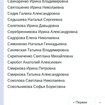
Свинаренко Ирина Владимировна
Святошенко Ирина Николаевна
Седик Галина Александровна
Седышева Наталья Сергеевна
Селеткова Ирина Давыдовна
Серебренникова Ирина Александровна
Сидорова Елена Николаевна
Симоненко Наталья Геннадьевна
Синявская Татьяна Владимировна
Скрипниченко Светлана Михайловна
Скробот Анатолий Алексеевич
Смирнова Ирина Петровна
Смирнова Татьяна Александровна
Соколова Светлана Николаевна
Сокольникова Софья Борисовна
Первая страница
« Первая
Пре
‹‹