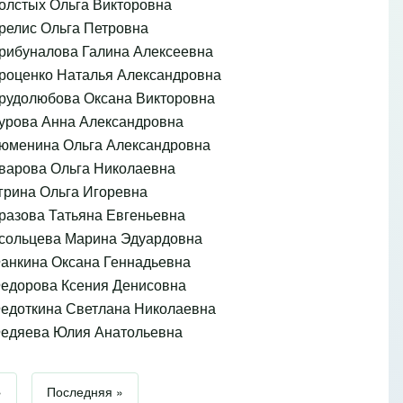
олстых Ольга Викторовна
релис Ольга Петровна
рибуналова Галина Алексеевна
роценко Наталья Александровна
рудолюбова Оксана Викторовна
урова Анна Александровна
юменина Ольга Александровна
варова Ольга Николаевна
грина Ольга Игоревна
разова Татьяна Евгеньевна
сольцева Марина Эдуардовна
анкина Оксана Геннадьевна
едорова Ксения Денисовна
едоткина Светлана Николаевна
едяева Юлия Анатольевна
а
Следующая страница
›
Последняя страница
Последняя »