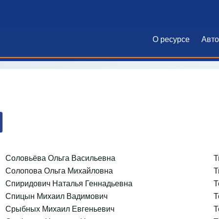
О ресурсе
Авт
Основна
Соловьёва Ольга Васильевна
Т
Солопова Ольга Михайловна
Т
Спиридович Наталья Геннадьевна
Т
Спицын Михаил Вадимович
Т
Срыбных Михаил Евгеньевич
Т