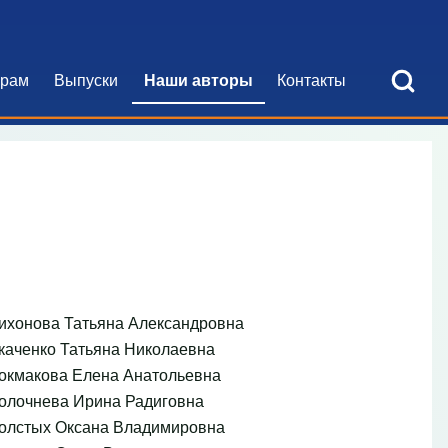
Open Search Bl
орам
Выпуски
Наши авторы
Контакты
я навигация
ихонова Татьяна Александровна
каченко Татьяна Николаевна
окмакова Елена Анатольевна
олочнева Ирина Радиговна
олстых Оксана Владимировна