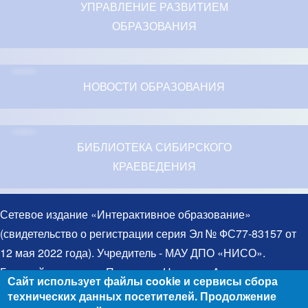
УПРАВЛЕНИЕ РАЗВИТИЕМ
ОБРАЗОВАНИЯ
НОВОСТИ ОБРАЗОВАНИЯ
БИБЛИОТЕКА СИБИРСКОГО
КРАЕВЕДЕНИЯ
Сетевое издание «Интерактивное образование»
(свидетельство о регистрации серия Эл № ФС77-83157 от
12 мая 2022 года). Учредитель - МАУ ДПО «НИСО».
Главный редактор – Протченко Надежда Александровна.
Сайт использует файлы cookie и сервисы сбора
Телефон: 8(383)314-03-03. Электронная почта:
технических данных посетителей. Продолжение