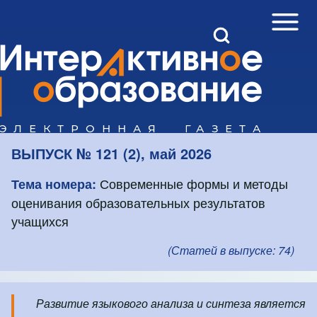
Open Sidebar Mai
Open Search Block
Поиск
Close search
ВЫПУСК № 121 (2), май 2026
Современные формы и методы
Тема номера:
оценивания образовательных результатов
учащихся
(Статей в выпуске: 74)
Слайд-шоу
Slide 1 of 4
Развитие языкового анализа и синтеза является