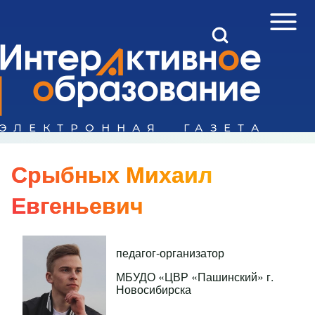
Open Sidebar Mai
Open Search Block
Поиск
Close search
Срыбных Михаил
Евгеньевич
педагог-организатор
МБУДО «ЦВР «Пашинский» г.
Новосибирска