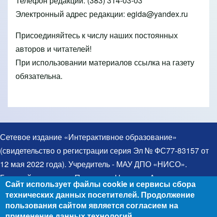
Телефон редакции: (383) 314-03-03
Электронный адрес редакции:
egida@yandex.ru
Присоединяйтесь к числу наших постоянных
авторов и читателей!
При использовании материалов ссылка на газету
обязательна.
Сетевое издание «Интерактивное образование»
(свидетельство о регистрации серия Эл № ФС77-83157 от
12 мая 2022 года). Учредитель - МАУ ДПО «НИСО».
Главный редактор – Протченко Надежда Александровна.
Сайт использует файлы cookie и сервисы сбора
Телефон: 8(383)314-03-03. Электронная почта:
технических данных посетителей. Продолжение
egida@yandex.ru. При использовании материалов ссылка
пользования сайтом является согласием на
применение данных технологий