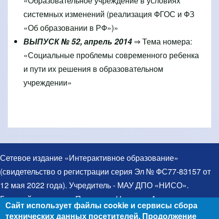
«Образовательное учреждение в условиях
системных изменений (реализация ФГОС и ФЗ
«Об образовании в РФ»)»
ВЫПУСК № 52, апрель 2014
⇒ Тема номера:
«Социальные проблемы современного ребенка
и пути их решения в образовательном
учреждении»
Сетевое издание «Интерактивное образование»
(свидетельство о регистрации серия Эл № ФС77-83157 от
12 мая 2022 года). Учредитель - МАУ ДПО «НИСО».
Главный редактор – Протченко Надежда Александровна.
Сайт использует файлы cookie и сервисы сбора
Телефон: 8(383)314-03-03. Электронная почта:
технических данных посетителей. Продолжение