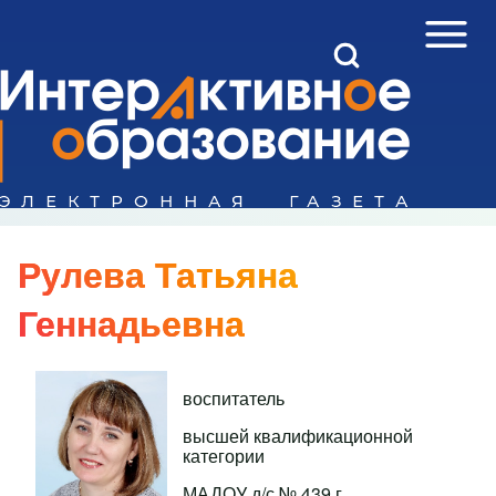
Open Sidebar Mai
Open Search Block
Поиск
Close search
Рулева Татьяна
Геннадьевна
воспитатель
высшей квалификационной
категории
МАДОУ д/с № 439 г.