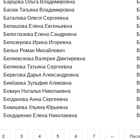
Барцова Ольга Владимировна
Б
Басюк Татьяна Владимировна
Б
Баталова Олеся Сергеевна
Б
Белашова Елена Евгеньевна
Б
Белоглазова Елена Сандровна
Б
Белозерова Ирина Игоревна
Б
Белых Роман Михайлович
В
Беляевскова Валерия Дмитиревна
В
Белякова Татьяна Сергеевна
В
Берегова Дарья Александровна
В
Бикбаева Зульфия Аликовна
В
Бовкун Наталья Николаевна
В
Богданова Анна Сергеевна
В
Бокишева Ульяна Юрьевна
В
Бондаренко Елена Николаевна
В
я страница
Страница
2
Страница
3
Страница
4
Страница
5
Страница
6
Страница
7
Следующая с
››
Посл
Посл
Нумерация страниц