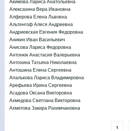
Акимова Лариса Анатольевна
Алексахина Вера Ивановна
Алферова Елена Львовна
Альтенгоф Алеся Андреевна
Андриевская Евгения Федоровна
Аникин Иван Васильевич
Анисова Лариса Федоровна
Антонюк Анастасия Валерьевна
Антохина Татьяна Николаевна
Антошина Елена Сергеевна
Апалькова Лариса Владимировна
Арефьева Ирина Сергеевна
Асадова Оксана Викторовна
Ахмедова Светлана Викторовна
Ахметова Закира Рахимчановна
Текуща
1