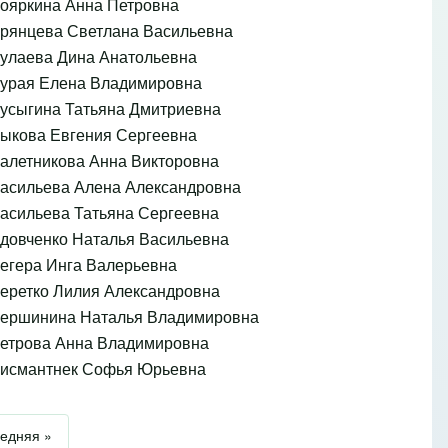
ояркина Анна Петровна
рянцева Светлана Васильевна
улаева Дина Анатольевна
урая Елена Владимировна
усыгина Татьяна Дмитриевна
ыкова Евгения Сергеевна
алетникова Анна Викторовна
асильева Алена Александровна
асильева Татьяна Сергеевна
довченко Наталья Васильевна
егера Инга Валерьевна
еретко Лилия Александровна
ершинина Наталья Владимировна
етрова Анна Владимировна
исмантнек Софья Юрьевна
траница
едняя страница
едняя »