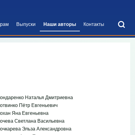
Open Search Bl
орам
Выпуски
Наши авторы
Контакты
я навигация
ондаренко Наталья Дмитриевна
отвинко Пётр Евгеньевич
охан Яна Евгеньевна
очева Светлана Васильевна
очкарева Эльза Александровна