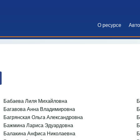
О ресурсе
Авт
Основна
Бабаева Лиля Михайловна
Б
Багавова Анна Владимировна
Б
Багрянская Ольга Александровна
Б
Бажмина Лариса Эдуардовна
Б
Балакина Анфиса Николаевна
Б