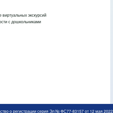
е виртуальных экскурсий
ости с дошкольниками
ство о регистрации серия Эл № ФС77-83157 от 12 мая 2022