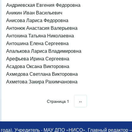
Андриевская Евгения Федоровна
Аникин Иван Васильевич
Анисова Лариса Федоровна
Антонюк Анастасия Валерьевна
Антохина Татьяна Николаевна
Антошина Елена Сергеевна
Апалькова Лариса Владимировна
Арефьева Ирина Сергеевна
Асадова Оксана Викторовна
Ахмедова Светлана Викторовна
Ахметова Закира Рахимчановна
Страница 1
Следующая страница
››
Нумерация страниц
 года). Учредитель - МАУ ДПО «НИСО». Главный редактор –