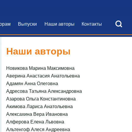
Open Search Bl
орам
Выпуски
Наши авторы
Контакты
я навигация
Наши авторы
Новикова Марина Максимовна
Аверина Анастасия Анатольевна
Адамян Анна Олеговна
Адресова Татьяна Александровна
Азарова Ольга Константиновна
Акимова Лариса Анатольевна
Алексахина Вера Ивановна
Алферова Елена Львовна
Альтенгоф Алеся Андреевна