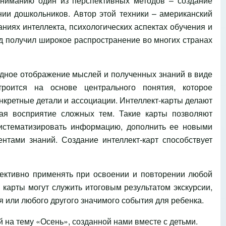
ниманию один из перспективных методов – создание
нии дошкольников. Автор этой техники – американский
иях интеллекта, психологических аспектах обучения и
д получил широкое распространение во многих странах
ядное отображение мыслей и полученных знаний в виде
троится на основе центрального понятия, которое
нкретные детали и ассоциации. Интеллект-карты делают
ая восприятие сложных тем. Такие карты позволяют
истематизировать информацию, дополнить ее новыми
тами знаний. Создание интеллект-карт способствует
ективно применять при освоении и повторении любой
 карты могут служить итоговым результатом экскурсии,
я или любого другого значимого события для ребенка.
 на тему «Осень», созданной нами вместе с детьми.