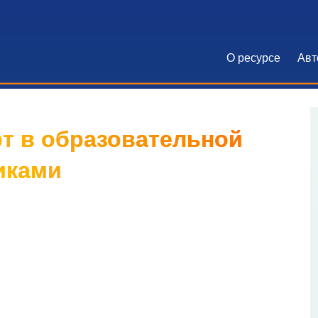
О ресурсе
Авт
Основна
т в образовательной
иками