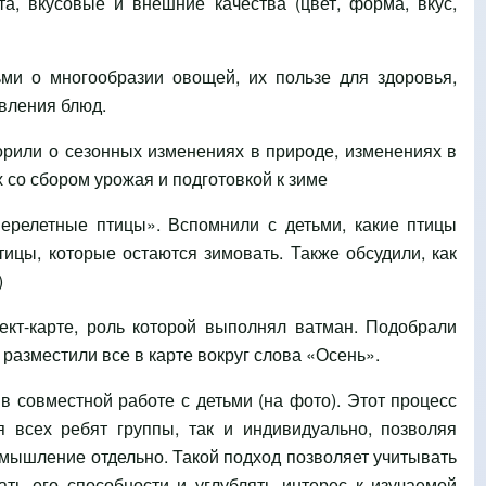
та, вкусовые и внешние качества (цвет, форма, вкус,
ми о многообразии овощей, их пользе для здоровья,
вления блюд.
рили о сезонных изменениях в природе, изменениях в
 со сбором урожая и подготовкой к зиме
релетные птицы». Вспомнили с детьми, какие птицы
тицы, которые остаются зимовать. Также обсудили, как
)
кт-карте, роль которой выполнял ватман. Подобрали
 разместили все в карте вокруг слова «Осень».
в совместной работе с детьми (на фото). Этот процесс
я всех ребят группы, так и индивидуально, позволяя
мышление отдельно. Такой подход позволяет учитывать
ть его способности и углублять интерес к изучаемой