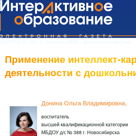
Поиск
ВЫПУСК № 120 (1), февраль 2026
>
Дошкольный вестник
Применение интеллект-кар
Close search
деятельности с дошкольн
Донина Ольга Владимировна,
воспитатель
высшей квалификационной категории
МБДОУ д/с № 388 г. Новосибирска