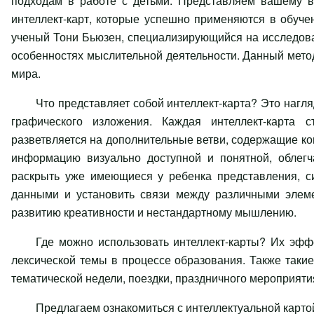
подходам в работе с детьми. Представляем вашему в
интеллект-карт, которые успешно применяются в обуче
ученый Тони Бьюзен, специализирующийся на исследован
особенностях мыслительной деятельности. Данный мето
мира.
Что представляет собой интеллект-карта? Это нагл
графического изложения. Каждая интеллект-карта с
разветвляется на дополнительные ветви, содержащие ко
информацию визуально доступной и понятной, облегч
раскрыть уже имеющиеся у ребенка представления, с
данными и установить связи между различными элемен
развитию креативности и нестандартному мышлению.
Где можно использовать интеллект-карты? Их эфф
лексической темы в процессе образования. Также такие
тематической недели, поездки, праздничного мероприяти
Предлагаем ознакомиться с интеллектуальной картой