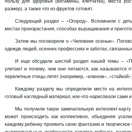
пользу для здоровья (витамины, клетчатка), места рос
размер), а также что из фруктов готовят.
Следующий раздел – «Огород». Вспомнили с деть
местах произрастания, способах выращивания и пригото
Затем мы поговорили о «Человеке осенью». Погово
одежде людей, осенних профессиях и заботах, связанных
И еще обсудили шестой раздел нашей темы – «Пе
улетают и почему, чем они питаются, как называются п
перелетные птицы летят (например, «клином», «стайкой»
Каждому разделу мы определили место на интелле
готовый наглядный материал, кое-что нарисовали сами и
Мы получили такую замечательную интеллект-карту 
может происходить как коллективно, объединяя усили
каждому ребенку проявить свою фантазию и творческое 
индивидуальные особенности каждого ребенка, развива