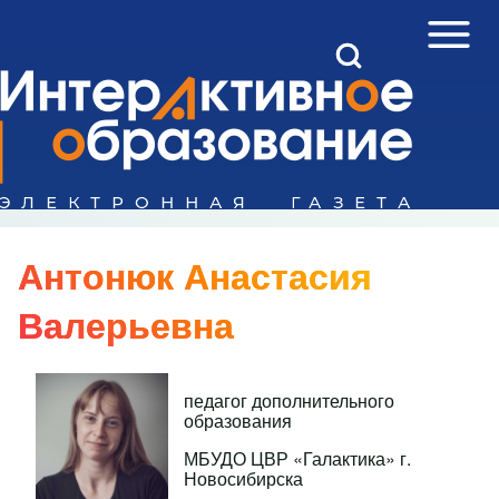
Open Sidebar Mai
Open Search Block
Поиск
Close search
Антонюк Анастасия
Валерьевна
педагог дополнительного
образования
МБУДО ЦВР «Галактика» г.
Новосибирска