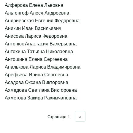
Алферова Елена Львовна
Альтенгоф Алеся Андреевна
Андриевская Евгения Федоровна
Аникин Иван Васильевич
Анисова Лариса Федоровна
Антонюк Анастасия Валерьевна
Антохина Татьяна Николаевна
Антошина Елена Сергеевна
Апалькова Лариса Владимировна
Арефьева Ирина Сергеевна
Асадова Оксана Викторовна
Ахмедова Светлана Викторовна
Ахметова Закира Рахимчановна
Страница 1
Следующая страница
››
Нумерация страниц