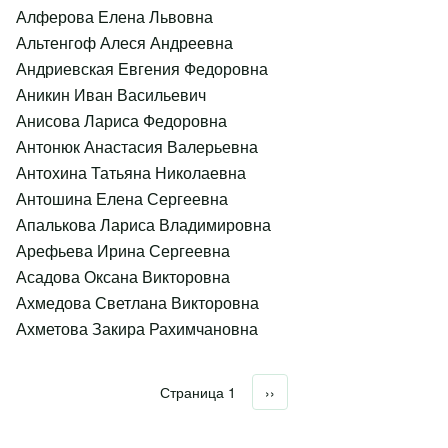
Алферова Елена Львовна
Альтенгоф Алеся Андреевна
Андриевская Евгения Федоровна
Аникин Иван Васильевич
Анисова Лариса Федоровна
Антонюк Анастасия Валерьевна
Антохина Татьяна Николаевна
Антошина Елена Сергеевна
Апалькова Лариса Владимировна
Арефьева Ирина Сергеевна
Асадова Оксана Викторовна
Ахмедова Светлана Викторовна
Ахметова Закира Рахимчановна
Страница 1
Следующая страница
››
Нумерация страниц