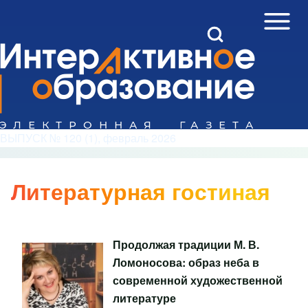
Open Sidebar Mai
Open Search Block
Поиск
Close search
ВЫПУСК № 120 (1), февраль 2026
Литературная гостиная
Продолжая традиции М. В.
Ломоносова: образ неба в
современной художественной
литературе