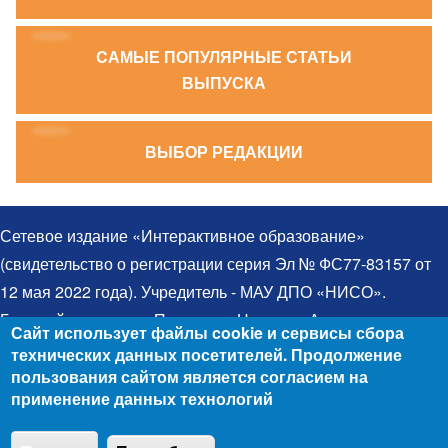
CАМЫЕ ПОПУЛЯРНЫЕ СТАТЬИ
ВЫПУСКА
ВЫБОР РЕДАКЦИИ
Сетевое издание «Интерактивное образование»
(свидетельство о регистрации серия Эл № ФС77-83157 от
12 мая 2022 года). Учредитель - МАУ ДПО «НИСО».
Главный редактор – Протченко Надежда Александровна.
Сайт использует файлы cookie и сервисы сбора
Телефон: 8(383)314-03-03. Электронная почта:
технических данных посетителей. Продолжение
egida@yandex.ru. При использовании материалов ссылка
пользования сайтом является согласием на
применение данных технологий
на сайт обязательна. Все права защищены. Для детей
старше 12 лет (12+). © 2006 - 2026
Положение об