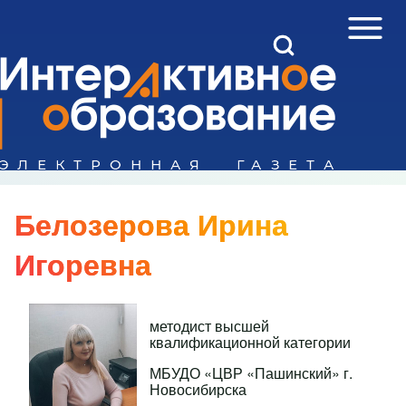
Open Sidebar Mai
Open Search Block
Поиск
Close search
Белозерова Ирина
Игоревна
методист высшей
квалификационной категории
МБУДО «ЦВР «Пашинский» г.
Новосибирска