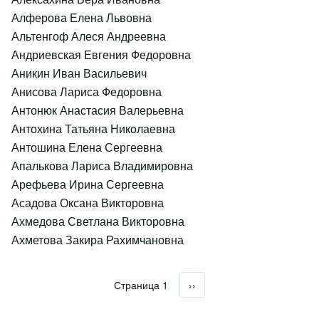
Алферова Елена Львовна
Альтенгоф Алеся Андреевна
Андриевская Евгения Федоровна
Аникин Иван Васильевич
Анисова Лариса Федоровна
Антонюк Анастасия Валерьевна
Антохина Татьяна Николаевна
Антошина Елена Сергеевна
Апалькова Лариса Владимировна
Арефьева Ирина Сергеевна
Асадова Оксана Викторовна
Ахмедова Светлана Викторовна
Ахметова Закира Рахимчановна
Страница 1
Следующая страница
››
Нумерация страниц