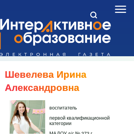
Open Sidebar Mai
Open Search Block
Поиск
Close search
Шевелева Ирина
Александровна
воспитатель
первой квалификационной
категории
МАДОУ д/с № 373 г.