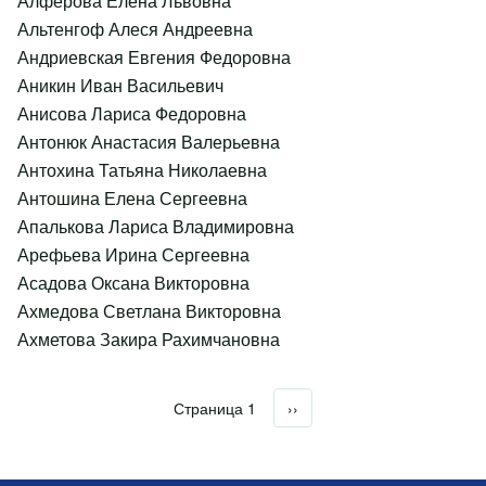
Алферова Елена Львовна
Альтенгоф Алеся Андреевна
Андриевская Евгения Федоровна
Аникин Иван Васильевич
Анисова Лариса Федоровна
Антонюк Анастасия Валерьевна
Антохина Татьяна Николаевна
Антошина Елена Сергеевна
Апалькова Лариса Владимировна
Арефьева Ирина Сергеевна
Асадова Оксана Викторовна
Ахмедова Светлана Викторовна
Ахметова Закира Рахимчановна
Страница 1
Следующая страница
››
Нумерация страниц