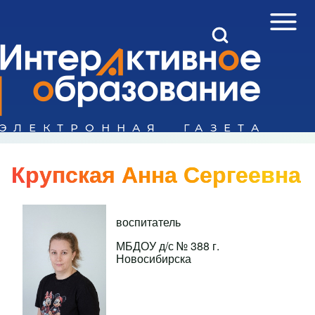
Open Sidebar Mai
Open Search Block
Поиск
Close search
Крупская Анна Сергеевна
воспитатель
МБДОУ д/с № 388 г.
Новосибирска