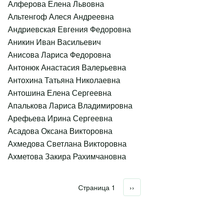
Алферова Елена Львовна
Альтенгоф Алеся Андреевна
Андриевская Евгения Федоровна
Аникин Иван Васильевич
Анисова Лариса Федоровна
Антонюк Анастасия Валерьевна
Антохина Татьяна Николаевна
Антошина Елена Сергеевна
Апалькова Лариса Владимировна
Арефьева Ирина Сергеевна
Асадова Оксана Викторовна
Ахмедова Светлана Викторовна
Ахметова Закира Рахимчановна
Страница 1
Следующая страница
››
Нумерация страниц