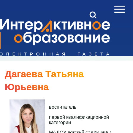
Open Sidebar Mai
Open Search Block
Поиск
Close search
Дагаева Татьяна
Юрьевна
воспитатель
первой квалификационной
категории
МАДОУ детский сад № 555 г.