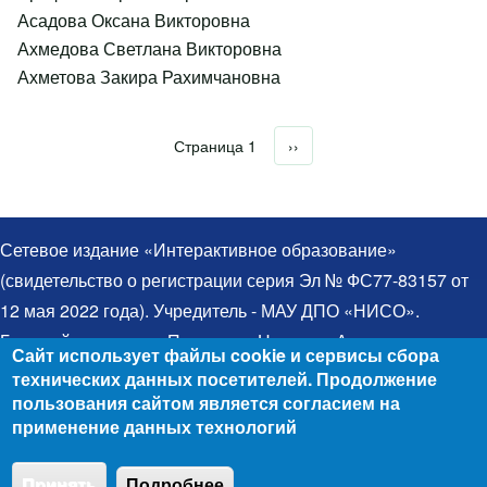
Асадова Оксана Викторовна
Ахмедова Светлана Викторовна
Ахметова Закира Рахимчановна
Страница 1
Следующая страница
››
Нумерация страниц
Сетевое издание «Интерактивное образование»
(свидетельство о регистрации серия Эл № ФС77-83157 от
12 мая 2022 года). Учредитель - МАУ ДПО «НИСО».
Главный редактор – Протченко Надежда Александровна.
Сайт использует файлы cookie и сервисы сбора
Телефон: 8(383)314-03-03. Электронная почта:
технических данных посетителей. Продолжение
egida@yandex.ru. При использовании материалов ссылка
пользования сайтом является согласием на
применение данных технологий
на сайт обязательна. Все права защищены. Для детей
старше 12 лет (12+). © 2006 - 2026
Положение об
Принять
Подробнее