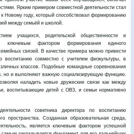
стями. Ярким примером совместной деятельности стал
 к Новому году, который способствовал формированию
язей между семьёй и школой.
тием учащихся, родительской общественности и
тся ключевым фактором формирования единого
семейных связей. В качестве примера можно привести
по воспитанию совместно с учителем физкультуры, в
азличных классов. Подобные командные соревнования
й, но и выполняют важную социализирующую функцию.
озволяя наладить новые дружеские связи как между
ьи, воспитывающие детей с ОВЗ, и семьи нормативно
деятельности советника директора по воспитанию
го пространства. Созданная образовательная среда,
еятельность, является ключевым фактором успешной
ем самым закладывается фундамент для его дальнейших