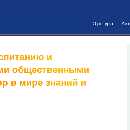
О ресурсе
Авт
Основна
спитанию и
ими общественными
р в мире знаний и