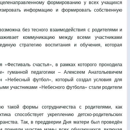
 целенаправленному формированию у всех учащихся
изировать информацию и формировать собственную
озможна без тесного взаимодействия с родителями и
лаживает коммуникацию между всеми участниками
 единую стратегию воспитания и обучения, которая
я «Фестиваль счастья», в рамках которого проходила
ем» гуманной педагогики – Алексеем Анатольевичем
н «Небесный футбол», который создал условия для
вными участниками «Небесного футбола» стали родители
ию такой формы сотрудничества с родителями, как
тика способствует укреплению детско-родительских
ранства. Так, в преддверии Дня матери был проведён
ом приняли участие мамы всех обучающихся, включая