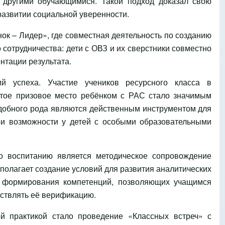
с другими обучающимися. Такой подход доказал свою
развитии социальной уверенности.
ок – Лидер», где совместная деятельность по созданию
сотрудничества: дети с ОВЗ и их сверстники совместно
нтации результата.
й успеха. Участие учеников ресурсного класса в
тое призовое место ребёнком с РАС стало значимым
добного рода являются действенным инструментом для
ои возможности у детей с особыми образовательными
о воспитанию является методическое сопровождение
полагает создание условий для развития аналитических
 и формирования компетенций, позволяющих учащимся
ствлять её верификацию.
й практикой стало проведение «Классных встреч» с