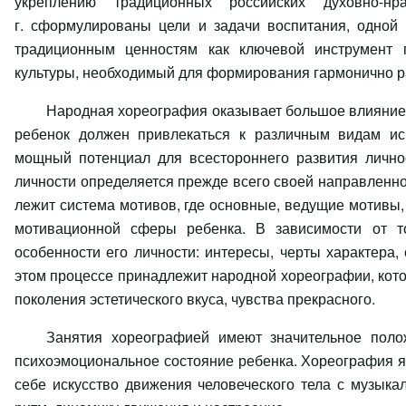
укреплению традиционных российских духовно-
г. сформулированы цели и задачи воспитания, одной 
традиционным ценностям как ключевой инструмент г
культуры, необходимый для формирования гармонично р
Народная хореография оказывает большое влияние н
ребенок должен привлекаться к различным видам иск
мощный потенциал для всестороннего развития личнос
личности определяется прежде всего своей направленно
лежит система мотивов, где основные, ведущие мотивы,
мотивационной сферы ребенка. В зависимости от то
особенности его личности: интересы, черты характера, 
этом процессе принадлежит народной хореографии, кот
поколения эстетического вкуса, чувства прекрасного.
Занятия хореографией имеют значительное полож
психоэмоциональное состояние ребенка. Хореография яв
себе искусство движения человеческого тела с музык