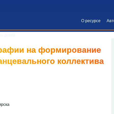
О ресурсе
Авт
Основна
е детей
графии на формирование
анцевального коллектива
ирска