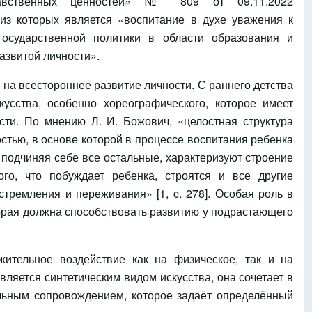
нравственных ценностей» № 809 от 09.11.2022
из которых является «воспитание в духе уважения к
осударственной политики в области образования и
азвитой личности».
а всестороннее развитие личности. С раннего детства
усства, особенно хореографического, которое имеет
ти. По мнению Л. И. Божович, «целостная структура
стью, в основе которой в процессе воспитания ребенка
 подчиняя себе все остальные, характеризуют строение
го, что побуждает ребенка, строятся и все другие
стремления и переживания» [1, c. 278]. Особая роль в
орая должна способствовать развитию у подрастающего
ительное воздействие как на физическое, так и на
ляется синтетическим видом искусства, она сочетает в
альным сопровождением, которое задаёт определённый