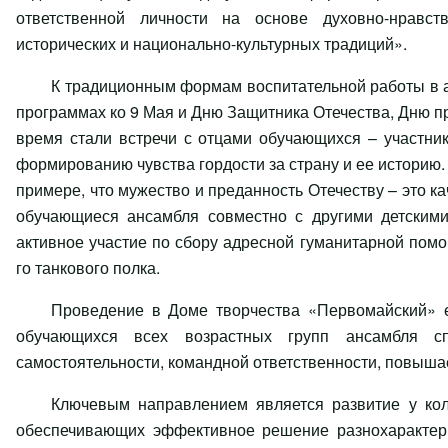
ответственной личности на основе духовно-нравст
исторических и национально-культурных традиций».
К традиционным формам воспитательной работы в а
программах ко 9 Мая и Дню Защитника Отечества, Дню п
время стали встречи с отцами обучающихся – участни
формированию чувства гордости за страну и ее историю.
примере, что мужество и преданность Отечеству – это ка
обучающиеся ансамбля совместно с другими детскими
активное участие по сбору адресной гуманитарной пом
го танкового полка.
Проведение в Доме творчества «Первомайский» е
обучающихся всех возрастных групп ансамбля спо
самостоятельности, командной ответственности, повышае
Ключевым направлением является развитие у колл
обеспечивающих эффективное решение разнохарактерн