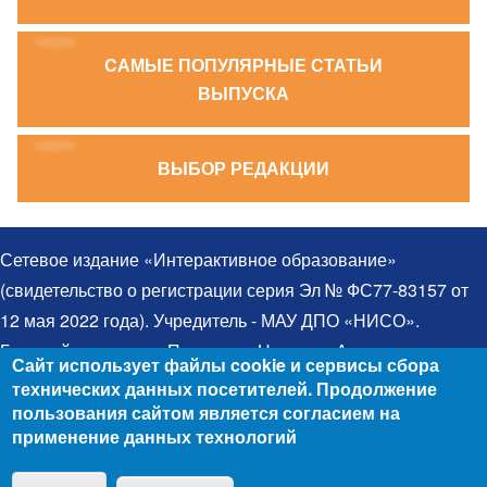
CАМЫЕ ПОПУЛЯРНЫЕ СТАТЬИ
ВЫПУСКА
ВЫБОР РЕДАКЦИИ
Сетевое издание «Интерактивное образование»
(свидетельство о регистрации серия Эл № ФС77-83157 от
12 мая 2022 года). Учредитель - МАУ ДПО «НИСО».
Главный редактор – Протченко Надежда Александровна.
Сайт использует файлы cookie и сервисы сбора
Телефон: 8(383)314-03-03. Электронная почта:
технических данных посетителей. Продолжение
egida@yandex.ru. При использовании материалов ссылка
пользования сайтом является согласием на
применение данных технологий
на сайт обязательна. Все права защищены. Для детей
старше 12 лет (12+). © 2006 - 2026
Положение об