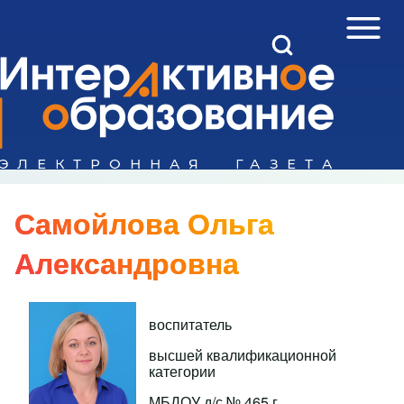
Open Sidebar Mai
Open Search Block
Поиск
Close search
Самойлова Ольга
Александровна
воспитатель
высшей квалификационной
категории
МБДОУ д/с № 465 г.