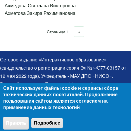
Ахмедова Светлана Викторовна
Ахметова Закира Рахимчановна
Страница 1
Следующая страница
››
Нумерация страниц
Сетевое издание «Интерактивное образование»
(свидетельство о регистрации серия Эл № ФС77-83157 от
12 мая 2022 года). Учредитель - МАУ ДПО «НИСО».
Главный редактор – Протченко Надежда Александровна.
Сайт использует файлы cookie и сервисы сбора
Телефон: 8(383)314-03-03. Электронная почта:
технических данных посетителей. Продолжение
egida@yandex.ru. При использовании материалов ссылка
пользования сайтом является согласием на
применение данных технологий
на сайт обязательна. Все права защищены. Для детей
старше 12 лет (12+). © 2006 - 2026
Положение об
Принять
Подробнее
обработке персональных данных