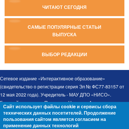
ЧИТАЮТ СЕГОДНЯ
CАМЫЕ ПОПУЛЯРНЫЕ СТАТЬИ
ВЫПУСКА
ВЫБОР РЕДАКЦИИ
Сетевое издание «Интерактивное образование»
(свидетельство о регистрации серия Эл № ФС77-83157 от
12 мая 2022 года). Учредитель - МАУ ДПО «НИСО».
Главный редактор – Протченко Надежда Александровна.
Сайт использует файлы cookie и сервисы сбора
Телефон: 8(383)314-03-03. Электронная почта:
технических данных посетителей. Продолжение
egida@yandex.ru. При использовании материалов ссылка
пользования сайтом является согласием на
применение данных технологий
на сайт обязательна. Все права защищены. Для детей