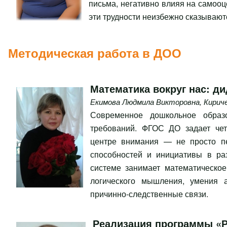
письма, негативно влияя на самооц
эти трудности неизбежно сказывают
Методическая работа в ДОО
Математика вокруг нас: д
Екимова Людмила Викторовна
,
Кирич
Современное дошкольное образ
требований. ФГОС ДО задает чет
центре внимания — не просто пе
способностей и инициативы в ра
системе занимает математическо
логического мышления, умения а
причинно-следственные связи.
Реализация программы «Р