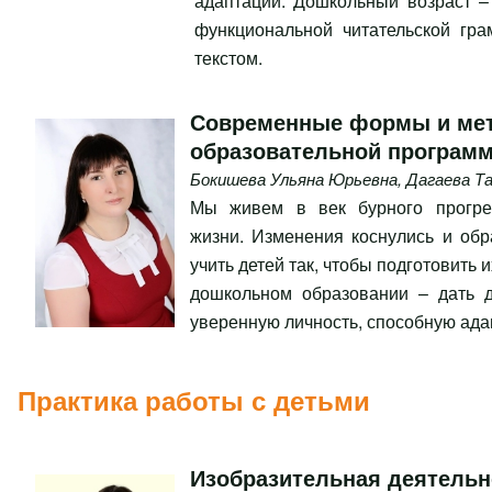
адаптации. Дошкольный возраст –
функциональной читательской гра
текстом.
Современные формы и мет
образовательной програм
Бокишева Ульяна Юрьевна
,
Дагаева Т
Мы живем в век бурного прогре
жизни. Изменения коснулись и об
учить детей так, чтобы подготовить 
дошкольном образовании – дать д
уверенную личность, способную ад
Практика работы с детьми
Изобразительная деятельн