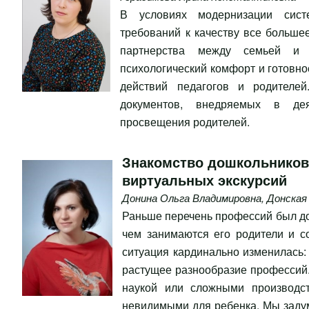
В условиях модернизации сист
требований к качеству все больше
партнерства между семьей и 
психологический комфорт и готовно
действий педагогов и родителе
документов, внедряемых в дея
просвещения родителей.
Знакомство дошкольников
виртуальных экскурсий
Донина Ольга Владимировна
,
Донская
Раньше перечень профессий был дов
чем занимаются его родители и с
ситуация кардинально изменилась:
растущее разнообразие профессий.
наукой или сложными производст
невидимыми для ребенка. Мы задум