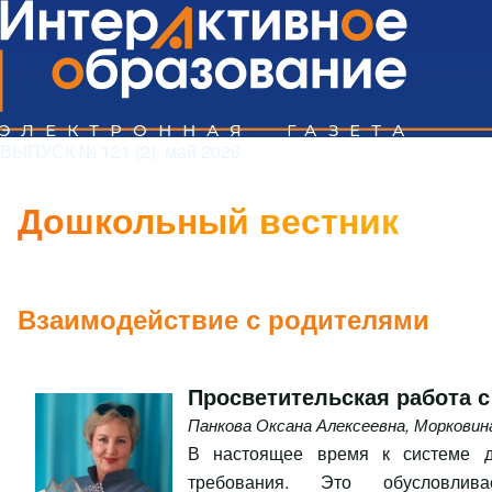
Поиск
ВЫПУСК № 121 (2), май 2026
Дошкольный вестник
Close search
Взаимодействие с родителями
Просветительская работа 
Панкова Оксана Алексеевна
,
Морковин
В настоящее время к системе д
требования. Это обусловлива